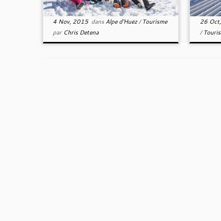
4 Nov, 2015
dans
Alpe d'Huez
/
Tourisme
26 Oct
par
Chris Detena
/
Touri