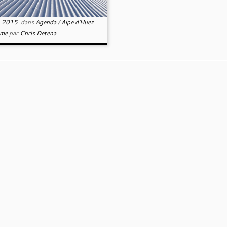
, 2015
dans
Agenda
/
Alpe d'Huez
sme
par
Chris Detena